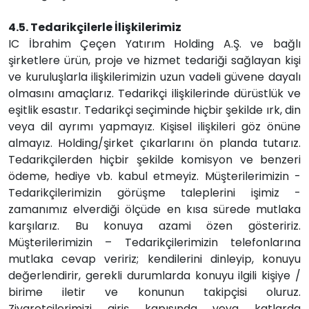
4.5. Tedarikçilerle İlişkilerimiz
IC İbrahim Çeçen Yatırım Holding A.Ş. ve bağlı
şirketlere ürün, proje ve hizmet tedariği sağlayan kişi
ve kuruluşlarla ilişkilerimizin uzun vadeli güvene dayalı
olmasını amaçlarız. Tedarikçi ilişkilerinde dürüstlük ve
eşitlik esastır. Tedarikçi seçiminde hiçbir şekilde ırk, din
veya dil ayrımı yapmayız. Kişisel ilişkileri göz önüne
almayız. Holding/şirket çıkarlarını ön planda tutarız.
Tedarikçilerden hiçbir şekilde komisyon ve benzeri
ödeme, hediye vb. kabul etmeyiz. Müşterilerimizin -
Tedarikçilerimizin görüşme taleplerini işimiz -
zamanımız elverdiği ölçüde en kısa sürede mutlaka
karşılarız. Bu konuya azami özen gösteririz.
Müşterilerimizin – Tedarikçilerimizin telefonlarına
mutlaka cevap veririz; kendilerini dinleyip, konuyu
değerlendirir, gerekli durumlarda konuyu ilgili kişiye /
birime iletir ve konunun takipçisi oluruz.
Ziyaretçilerimizi giriş kapısında veya katlarda